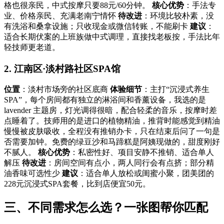
格也很亲民，中式按摩只要88元/60分钟。
核心优势
：手法专
业、价格亲民、充满老南宁情怀
待改进
：环境比较朴素，没
有洗浴和桑拿设施；只收现金或微信转账，不能刷卡
建议
：
适合长期伏案的上班族做中式调理，直接找老板按，手法比年
轻技师更老道。
2. 江南区·淡村路社区SPA馆
位置
：淡村市场旁的社区底商
体验细节
：主打“沉浸式养生
SPA”，每个房间都有独立的淋浴间和香薰设备，我选的是
lavender 主题房，灯光调得很暗，配合轻柔的音乐，按摩时差
点睡着了。技师用的是进口的植物精油，推背时能感觉到精油
慢慢被皮肤吸收，全程没有推销办卡，只在结束后问了一句是
否需要加钟。免费的绿豆沙和马蹄糕是阿姨现做的，甜度刚好
不腻人。
核心优势
：私密性好、项目安静不推销、适合单人
解压
待改进
：房间空间有点小，两人同行会有点挤；部分精
油香味可选性少
建议
：适合单人放松或闺蜜小聚，团美团的
228元沉浸式SPA套餐，比到店便宜50元。
三、不同需求怎么选？一张图帮你匹配