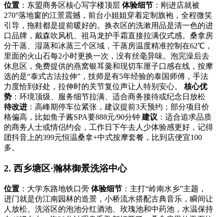
位置
：东盟商务区核心写字楼顶层
体验细节
：刚进店就被
270°落地窗的江景震撼，前台小姐姐穿着定制旗袍，全程微笑
引导，拖鞋都是提前暖好的。换衣区的洗漱用品是清一色的进
口品牌，戴森吹风机、祖马龙护手霜直接拉满仪式感。桑拿房
分干蒸、湿蒸和冰蒸三个区域，干蒸房温度精准控制在62℃，
里面的火山石每2小时更换一次，没有丝毫异味。泡完澡后去
休息区，免费提供的燕窝银耳羹和现切车厘子口感在线，按摩
选的是“泰式古法拉伸”，技师是有5年经验的泰国师傅，手法
力度恰到好处，拉伸时的关节复位声让人特别安心。
核心优
势
：环境顶级、服务细节拉满、适合商务接待或纪念日放松
待改进
：高峰期停车位紧张，建议提前3天预约；部分项目价
格偏高，比如鱼子酱SPA要888元/90分钟
建议
：适合追求品质
的商务人士或情侣约会，工作日下午去人少体验感更好，记得
团抖音上的399元恒温桑拿+中式按摩套餐，比到店便宜100
多。
2. 西乡塘区·瀚林御景洗浴中心
位置
：大学东路地铁口旁
体验细节
：主打“岭南水乡”主题，
进门就是仿江南园林的造景，小桥流水搭配古典音乐，瞬间让
人放松。洗浴区的泡池分红酒池、玫瑰池和中药池，水温保持