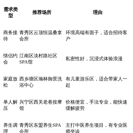
需求类
推荐场所
理由
型
商务接
青秀区云顶恒温桑拿
环境高端有面子，适合招待客
待
会所
户
情侣约
江南区淡村路社区
私密性好，沉浸式体验浪漫
会
SPA馆
家庭放
西乡塘区瀚林御景洗
有儿童游乐区，适合带家人一
松
浴中心
起
单人解
兴宁区西关老巷按摩
价格便宜，手法专业，能快速
压
馆
缓解疲劳
养生调
青秀区东盟养生SPA
主打中医养生项目，有专业医
理
会所
师坐诊