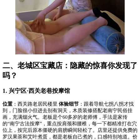
二、老城区宝藏店：隐藏的惊喜你发现了
吗？
1. 兴宁区·西关老巷按摩馆
位置
：西关路老居民楼里
体验细节
：跟着导航七拐八拐才找
到，门脸很小但进去别有洞天，木质装修搭配老南宁民俗挂
画，充满烟火气。老板是个60多岁的老师傅，手法是家传
的“南宁古法按摩”，重点按肩颈和腰椎，每一下都精准打在穴
位上，按完后原本僵硬的肩膀瞬间轻松了。店里还提供免费的
罗汉果茶和艾叶煮蛋，都是老板自己煮的，口感特别地道。价