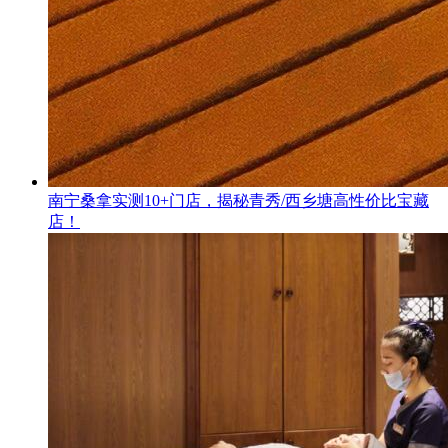
南宁桑拿实测10+门店，揭秘青秀/西乡塘高性价比宝藏
店！