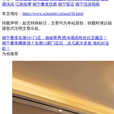
塘洗浴
江南按摩
南宁桑拿优惠
南宁探店
南宁洗浴指南
本文地址：
https://www.sclongfei.cn/post/50.html
转载声明：
如无特殊标注，文章均为本站原创，转载时请以链
接形式注明文章出处。
南宁桑拿实测10+门店，揭秘青秀/西乡塘高性价比宝藏店！
南宁桑拿哪家强？实测12家门店后，这几家才是真·放松好去
处！
为你推荐