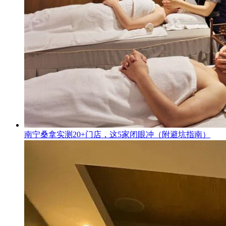
南宁桑拿实测20+门店，这5家闭眼冲（附避坑指南）