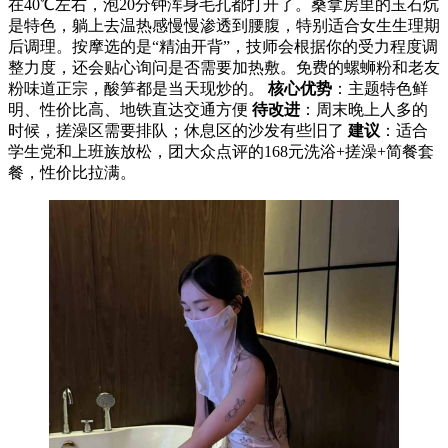
在40℃左右，泡20分钟浑身毛孔都打开了。桑拿房里的玉石炕
是特色，躺上去温热感慢慢渗透到腰腹，特别适合女生生理期
后调理。按摩选的是“精油开背”，技师会根据你的受力程度调
整力度，还会贴心询问是否需要加热敷。免费的螺蛳粉和老友
粉味道正宗，酸笋都是当天现炒的。
核心优势
：主题特色鲜
明、性价比高、地铁直达交通方便
待改进
：周末晚上人多的
时候，搓澡区需要排队；休息区的沙发有些旧了
建议
：适合
学生党和上班族放松，团大众点评的168元洗浴+搓澡+简餐套
餐，性价比拉满。