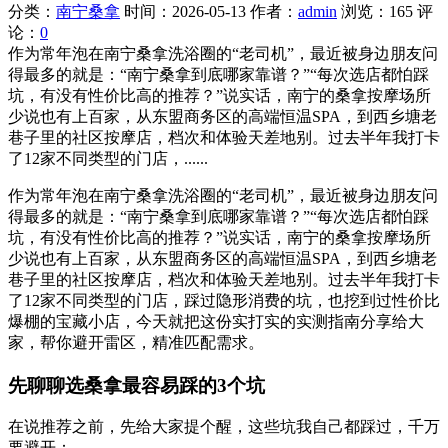
分类：
南宁桑拿
时间：2026-05-13
作者：
admin
浏览：165
评
论：
0
作为常年泡在南宁桑拿洗浴圈的“老司机”，最近被身边朋友问
得最多的就是：“南宁桑拿到底哪家靠谱？”“每次选店都怕踩
坑，有没有性价比高的推荐？”说实话，南宁的桑拿按摩场所
少说也有上百家，从东盟商务区的高端恒温SPA，到西乡塘老
巷子里的社区按摩店，档次和体验天差地别。过去半年我打卡
了12家不同类型的门店，......
作为常年泡在南宁桑拿洗浴圈的“老司机”，最近被身边朋友问
得最多的就是：“南宁桑拿到底哪家靠谱？”“每次选店都怕踩
坑，有没有性价比高的推荐？”说实话，南宁的桑拿按摩场所
少说也有上百家，从东盟商务区的高端恒温SPA，到西乡塘老
巷子里的社区按摩店，档次和体验天差地别。过去半年我打卡
了12家不同类型的门店，踩过隐形消费的坑，也挖到过性价比
爆棚的宝藏小店，今天就把这份实打实的实测指南分享给大
家，帮你避开雷区，精准匹配需求。
先聊聊选桑拿最容易踩的3个坑
在说推荐之前，先给大家提个醒，这些坑我自己都踩过，千万
要避开：