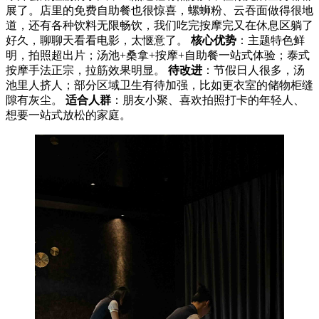
展了。店里的免费自助餐也很惊喜，螺蛳粉、云吞面做得很地
道，还有各种饮料无限畅饮，我们吃完按摩完又在休息区躺了
好久，聊聊天看看电影，太惬意了。
核心优势
：主题特色鲜
明，拍照超出片；汤池+桑拿+按摩+自助餐一站式体验；泰式
按摩手法正宗，拉筋效果明显。
待改进
：节假日人很多，汤
池里人挤人；部分区域卫生有待加强，比如更衣室的储物柜缝
隙有灰尘。
适合人群
：朋友小聚、喜欢拍照打卡的年轻人、
想要一站式放松的家庭。