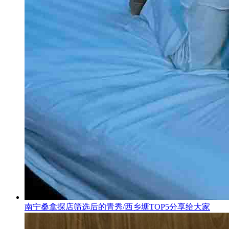
南宁桑拿探店筛选后的青秀/西乡塘TOP5分享给大家