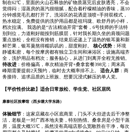
制在62℃，里面的火山石释放的矿物质蒸完后皮肤透亮，不会
觉得闷；湿蒸房的蒸汽很细腻，配合着柠檬精油的香味，蒸10
分钟感觉毛孔都打开了。洗浴区的花洒是顶喷+手持双模式，
热水稳定，免费提供的洗护用品都是祖玛珑、欧舒丹的小样，
档次拉满。 我选的是“古法精油开背”套餐，6号技师的手法特
别到位，力道刚好能按到筋膜层，针对我长期久坐的肩颈问题
重点放松，全程没有推销，结束后还递上了温热的银耳羹和新
鲜芒果，银耳羹熬得糯叽叽的，甜度刚好。
核心优势
：环境
静谧私密，每个按摩房都有独立卫生间和淋浴区；设施高端齐
全，洗护用品有档次；服务贴心，从进门到离开全程无推销。
待改进
：价格偏高，单次精油开背+桑拿套餐398元；周末高
峰期需要提前2天预约，临时去大概率排不上。
适合人群
：商
务接待、追求品质的上班族、想要沉浸式解压的单人党。
【平价性价比款】适合日常放松、学生党、社区居民
康泰社区按摩馆（西乡塘大学东路）
体验细节
：这家店藏在小区底商里，门头不大但进去后干净整
洁，老板是一对广西本地夫妻，特别热情。桑拿房是小型干蒸
房，温度大概55℃，虽然没有高端店那么宽敞胜在干净，每次