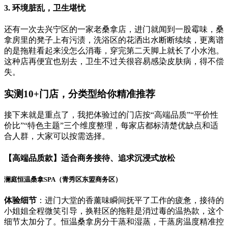
3. 环境脏乱，卫生堪忧
还有一次去兴宁区的一家老桑拿店，进门就闻到一股霉味，桑
拿房里的凳子上有污渍，洗浴区的花洒出水断断续续，更离谱
的是拖鞋看起来没怎么消毒，穿完第二天脚上就长了小水泡。
这种店再便宜也别去，卫生不过关很容易感染皮肤病，得不偿
失。
实测10+门店，分类型给你精准推荐
接下来就是重点了，我把体验过的门店按“高端品质”“平价性
价比”“特色主题”三个维度整理，每家店都标清楚优缺点和适
合人群，大家可以按需选择。
【高端品质款】适合商务接待、追求沉浸式放松
澜庭恒温桑拿SPA（青秀区东盟商务区）
体验细节
：进门大堂的香薰味瞬间抚平了工作的疲惫，接待的
小姐姐全程微笑引导，换鞋区的拖鞋是消过毒的温热款，这个
细节太加分了。恒温桑拿房分干蒸和湿蒸，干蒸房温度精准控