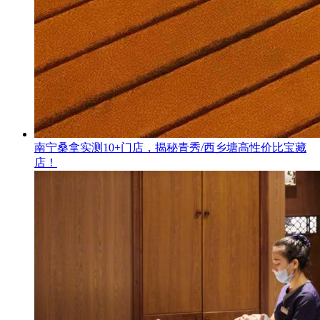
南宁桑拿实测10+门店，揭秘青秀/西乡塘高性价比宝藏
店！