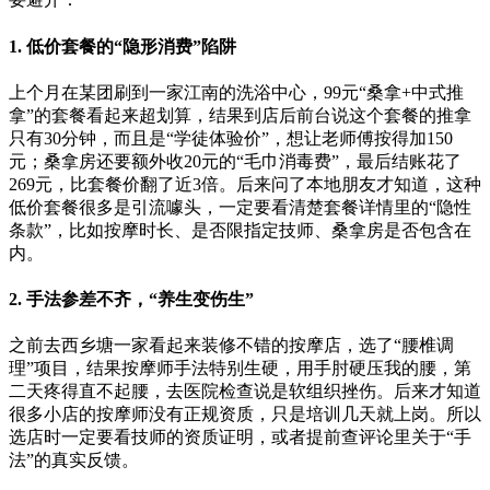
1. 低价套餐的“隐形消费”陷阱
上个月在某团刷到一家江南的洗浴中心，99元“桑拿+中式推
拿”的套餐看起来超划算，结果到店后前台说这个套餐的推拿
只有30分钟，而且是“学徒体验价”，想让老师傅按得加150
元；桑拿房还要额外收20元的“毛巾消毒费”，最后结账花了
269元，比套餐价翻了近3倍。后来问了本地朋友才知道，这种
低价套餐很多是引流噱头，一定要看清楚套餐详情里的“隐性
条款”，比如按摩时长、是否限指定技师、桑拿房是否包含在
内。
2. 手法参差不齐，“养生变伤生”
之前去西乡塘一家看起来装修不错的按摩店，选了“腰椎调
理”项目，结果按摩师手法特别生硬，用手肘硬压我的腰，第
二天疼得直不起腰，去医院检查说是软组织挫伤。后来才知道
很多小店的按摩师没有正规资质，只是培训几天就上岗。所以
选店时一定要看技师的资质证明，或者提前查评论里关于“手
法”的真实反馈。