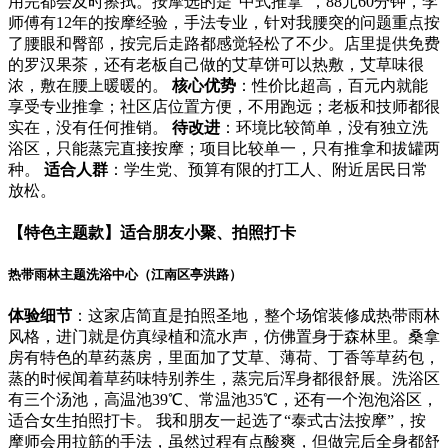
用完都会及时擦拭。按摩选的是“中式推拿”，88元60分钟，李
师傅有12年的按摩经验，手法专业，针对我腰突的问题重点按
了腰眼和臀部，按完后走路都感觉轻松了不少。店里提供免费
的罗汉果茶，还有老板自己做的艾草饼可以热敷，艾草味很
浓，敷在腰上暖暖的。
核心优势
：性价比超高，百元内就能
享受专业推拿；社区店位置方便，不用跑远；老板和技师都很
实在，没有任何推销。
待改进
：环境比较简单，没有独立洗
浴区，只能蒸完直接按摩；项目比较单一，只有推拿和拔罐两
种。
适合人群
：学生党、预算有限的打工人、附近居民日常
放松。
【特色主题款】适合朋友小聚、拍照打卡
热带雨林主题洗浴中心（江南区亭洪路）
体验细节
：这家店简直是拍照圣地，整个场馆装修成热带雨林
风格，进门就是仿真绿植和流水声，仿佛置身于森林里。桑拿
房有特色的草药蒸房，里面加了艾草、薄荷、丁香等草药包，
蒸的时候闻着草药味特别养生，蒸完后浑身都很舒展。洗浴区
有三个汤池，高温池39℃、常温池35℃，还有一个泡泡浴区，
适合女生拍照打卡。 我和朋友一起选了“泰式古法按摩”，按
摩师会用拉筋的手法，虽然过程有点酸爽，但做完后全身都舒