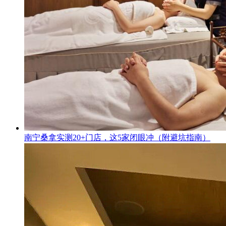
南宁桑拿实测20+门店，这5家闭眼冲（附避坑指南）