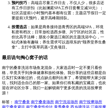
预约技巧
：高端店尽量工作日去，不仅人少，很多店还
有工作日折扣（比如澜庭SPA工作日套餐立减50元）；
社区店提前1小时预约基本都有位置；主题店节假日一定
要提前3天预约，避开高峰期排队。
按需选店
：如果是商务接待选青秀区的高端SPA，环境
私密有档次；日常放松选西乡塘、兴宁区的社区店，性
价比高手法棒；朋友小聚选江南区的主题洗浴中心，一
站式体验有趣味；养生需求可以选琅东的“颐养堂养生桑
拿”，主打中医草药蒸+艾灸项目。
最后说句掏心窝子的话
南宁的桑拿洗浴市场鱼龙混杂，大家选店时一定不要只看价
格，毕竟关乎到身体健康和放松体验。我分享的这些店都是自
己实打实体验过的，优点缺点都列出来了，希望能帮大家少踩
坑，找到适合自己的那一家。如果你们有私藏的宝藏店，也欢
迎在评论区分享，我们一起解锁南宁更多优质的洗浴按摩资
源！
标签：
南宁桑拿
南宁桑拿场所
南宁洗浴场所
南宁按摩场所
南宁桑拿避坑
南宁桑拿性价比
青秀桑拿
西乡塘洗浴
江南按摩