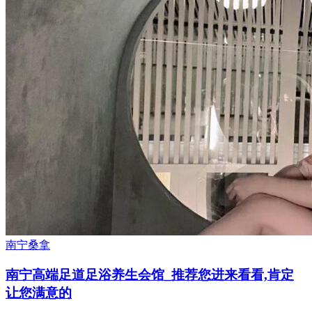
南宁桑拿
南宁高端足道足浴养生会馆_推荐您进来看看,肯定
让您满意的