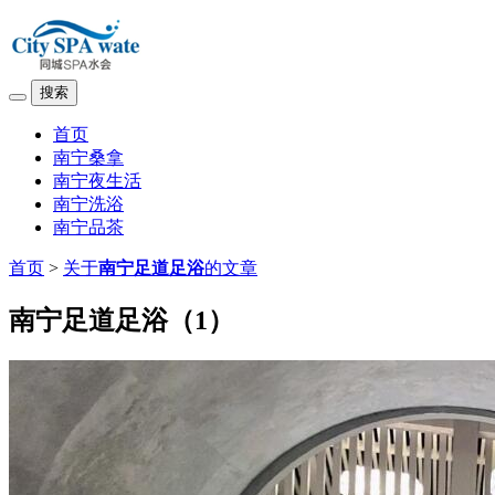
搜索
首页
南宁桑拿
南宁夜生活
南宁洗浴
南宁品茶
首页
>
关于
南宁足道足浴
的文章
南宁足道足浴（1）