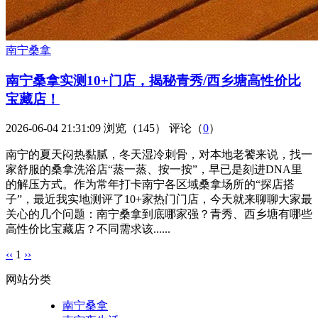
南宁桑拿
南宁桑拿实测10+门店，揭秘青秀/西乡塘高性价比
宝藏店！
2026-06-04 21:31:09
浏览（145）
评论（
0
）
南宁的夏天闷热黏腻，冬天湿冷刺骨，对本地老饕来说，找一
家舒服的桑拿洗浴店“蒸一蒸、按一按”，早已是刻进DNA里
的解压方式。作为常年打卡南宁各区域桑拿场所的“探店搭
子”，最近我实地测评了10+家热门门店，今天就来聊聊大家最
关心的几个问题：南宁桑拿到底哪家强？青秀、西乡塘有哪些
高性价比宝藏店？不同需求该......
‹‹
1
››
网站分类
南宁桑拿