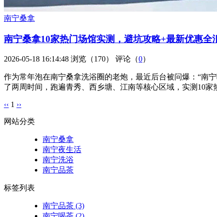
南宁桑拿
南宁桑拿10家热门场馆实测，避坑攻略+最新优惠全
2026-05-18 16:14:48
浏览（170）
评论（
0
）
作为常年泡在南宁桑拿洗浴圈的老炮，最近后台被问爆：“南宁哪
了两周时间，跑遍青秀、西乡塘、江南等核心区域，实测10家热
‹‹
1
››
网站分类
南宁桑拿
南宁夜生活
南宁洗浴
南宁品茶
标签列表
南宁品茶
(3)
南宁喝茶
(2)